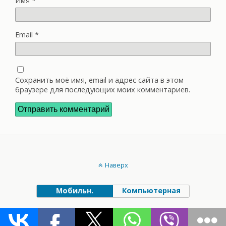
Имя
*
Email
*
Сохранить моё имя, email и адрес сайта в этом
браузере для последующих моих комментариев.
Наверх
Мобильн.
Компьютерная