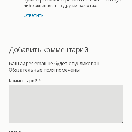
либо эквивалент в других валютах.
Ответить
Добавить комментарий
Ваш адрес email не будет опубликован.
Обязательные поля помечены
*
Комментарий
*