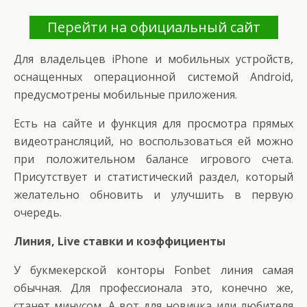
Перейти на официальный сайт
Для владельцев iPhone и мобильных устройств,
оснащенных операционной системой Android,
предусмотрены мобильные приложения.
Есть на сайте и функция для просмотра прямых
видеотрансляций, но воспользоваться ей можно
при положительном балансе игрового счета.
Присутствует и статистический раздел, который
желательно обновить и улучшить в первую
очередь.
Линия, Live ставки и коэффициенты
У букмекерской конторы Fonbet линия самая
обычная. Для профессионала это, конечно же,
станет минусом. А вот для новичка или любителя