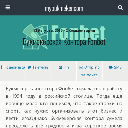
mybukmeker.com
13 Августа, 2015 • 2 Комментария
Букмекерская Контора Fonbet
Поделиться
Твитнуть
Pin
Отпр. по
SMS
эл. почте
Букмекерская контора Фонбет начала свою работу
в 1994 году в российской столице. Тогда еще
вообще мало кто понимал, что такое ставки на
спорт
, как нужно организовать этот бизнес и
вести его.Однако букмекерская контора сумела
преодолеть все трудности и за короткое время