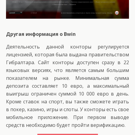
Другая информация о Bwin
Деятельность данной конторы регулируется
лицензией, которая была выдана правительством
Гибралтара. Сайт конторы доступен сразу в 22
языковых версиях, что является самым большим
показателем на рынке. Минимальная сумма
депозита составляет 10 евро, а максимальный
выигрыш ограничен суммой 10 000 евро в день.
Кроме ставок на спорт, вы также сможете играть
в покер, казино, игры и слоты. У конторы есть свое
мобильное приложение. При первом выводе
средств необходимо будет пройти верификацию.