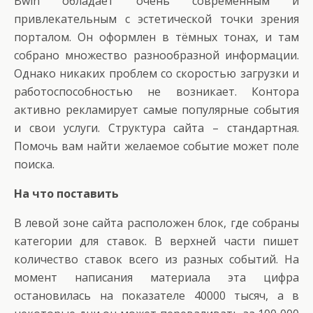
Bwin обладает очень современным и
привлекательным с эстетической точки зрения
порталом. Он оформлен в тёмных тонах, и там
собрано множество разнообразной информации.
Однако никаких проблем со скоростью загрузки и
работоспособностью не возникает. Контора
активно рекламирует самые популярные события
и свои услуги. Структура сайта – стандартная.
Помочь вам найти желаемое событие может поле
поиска.
На что поставить
В левой зоне сайта расположен блок, где собраны
категории для ставок. В верхней части пишет
количество ставок всего из разных событий. На
момент написания материала эта цифра
остановилась на показателе 40000 тысяч, а в