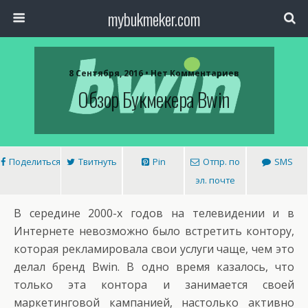
mybukmeker.com
8 Сентября, 2016 • Нет Комментариев
Обзор Букмекера Bwin
Поделиться
Твитнуть
Pin
Отпр. по
SMS
эл. почте
В середине 2000-х годов на телевидении и в
Интернете невозможно было встретить контору,
которая рекламировала свои услуги чаще, чем это
делал бренд Bwin. В одно время казалось, что
только эта контора и занимается своей
маркетинговой кампанией, настолько активно